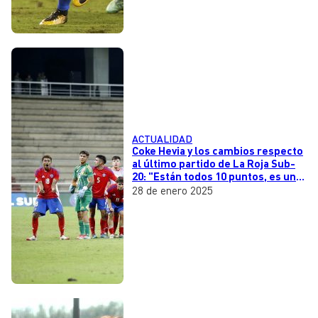
ACTUALIDAD
Coke Hevia y los cambios respecto
al último partido de La Roja Sub-
20: "Están todos 10 puntos, es una
decisión del entrenador"
28 de enero 2025