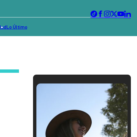
dad
Lo Último
: