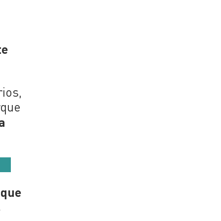
te
ios,
rque
a
 que
s