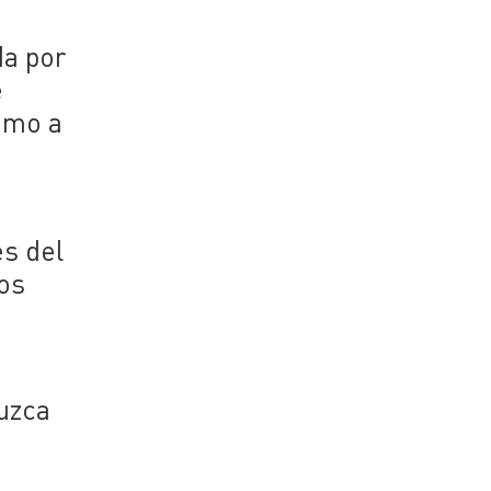
da por
e
como a
es del
los
duzca