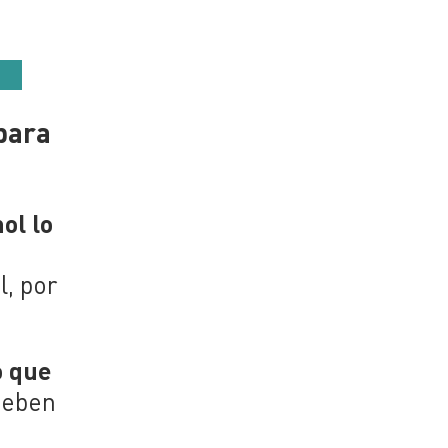
 para
ol lo
l, por
o que
deben