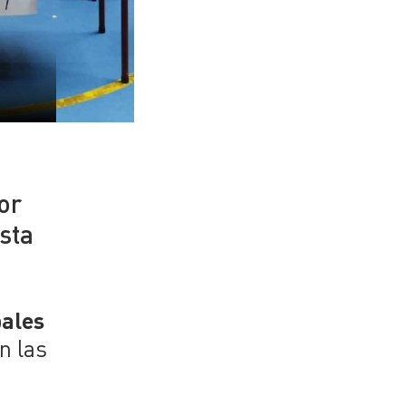
or
sta
pales
n las