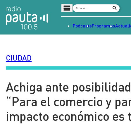
Podcasts
Programas
Actual
Home
Radio en vivo
CIUDAD
Streaming
Señal 2
Tendencias
Achiga ante posibilidad
Dato en Pauta
“Para el comercio y par
Contenido Patrocinado
impacto económico es