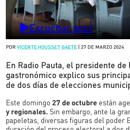
Escuchar aquí
POR
VICENTE HOUSSET GAETE
|
27 DE MARZO 2024
En Radio Pauta, el presidente de
gastronómico explico sus princip
de dos días de elecciones munici
27 de octubre
Este domingo
están ag
y regionales.
Sin embargo, ante la gra
papeletas, diversas figuras del poder E
duración del proceso electoral a dos d