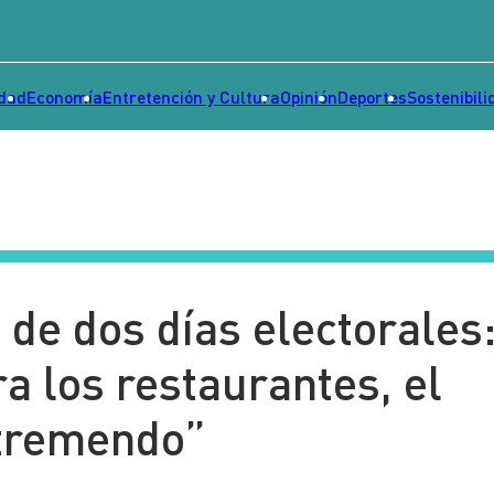
idad
Economía
Entretención y Cultura
Opinión
Deportes
Sostenibili
 de dos días electorales
a los restaurantes, el
 tremendo”