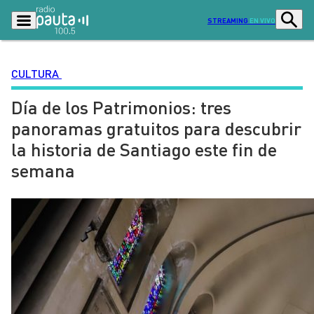
STREAMING
EN VIVO
CULTURA
Día de los Patrimonios: tres
Podcasts
Programas
panoramas gratuitos para descubrir
Lo Último
Actualidad
la historia de Santiago este fin de
Ciudad
Economía
semana
Radio en vivo
Sostenibilidad
Tendencias
Deportes
Entretención y Cultura
Opinión
Dato en Pauta
Señal 2
Contenido Patrocinado