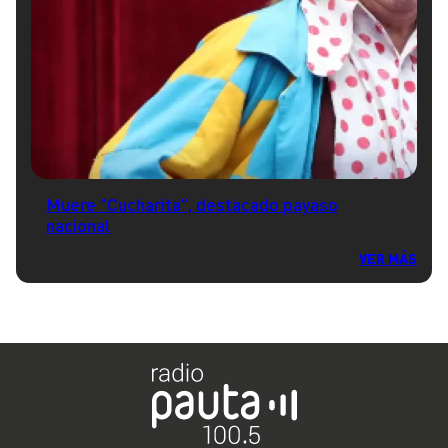
Muere "Cucharita", destacado payaso
nacional
VER MÁS