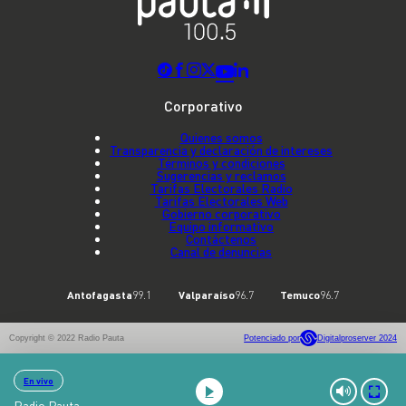
Corporativo
Quienes somos
Transparencia y declaración de intereses
Términos y condiciones
Sugerencias y reclamos
Tarifas Electorales Radio
Tarifas Electorales Web
Gobierno corporativo
Equipo informativo
Contáctenos
Canal de denuncias
Antofagasta
99.1
Valparaíso
96.7
Temuco
96.7
Copyright © 2022 Radio Pauta
Potenciado por
Digitalproserver 2024
En vivo
Radio Pauta