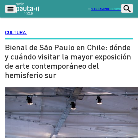
STREAMING
EN VIVO
CULTURA
Bienal de São Paulo en Chile: dónde
Podcasts
Programas
y cuándo visitar la mayor exposición
Lo Último
Actualidad
de arte contemporáneo del
Ciudad
Economía
hemisferio sur
Radio en vivo
Sostenibilidad
Tendencias
Deportes
Entretención y Cultura
Opinión
Dato en Pauta
Señal 2
Contenido Patrocinado