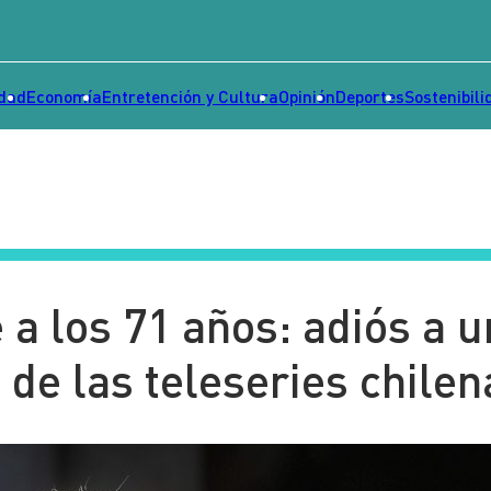
idad
Economía
Entretención y Cultura
Opinión
Deportes
Sostenibili
a los 71 años: adiós a 
de las teleseries chilen