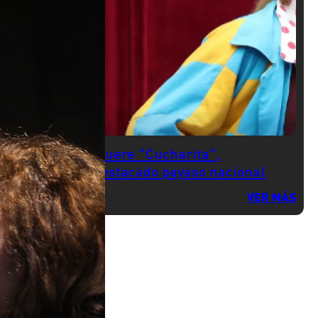
Muere "Cucharita",
destacado payaso nacional
VER MÁS