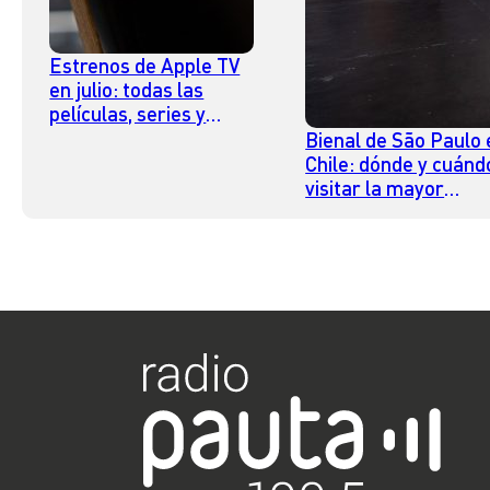
Estrenos de Apple TV
en julio: todas las
películas, series y
documentales que
Bienal de São Paulo 
llegan a la plataforma
Chile: dónde y cuánd
visitar la mayor
exposición de arte
contemporáneo del
hemisferio sur