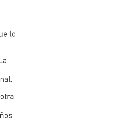
ue lo
La
o
nal.
 otra
años