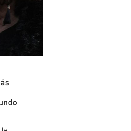
más
mundo
rte