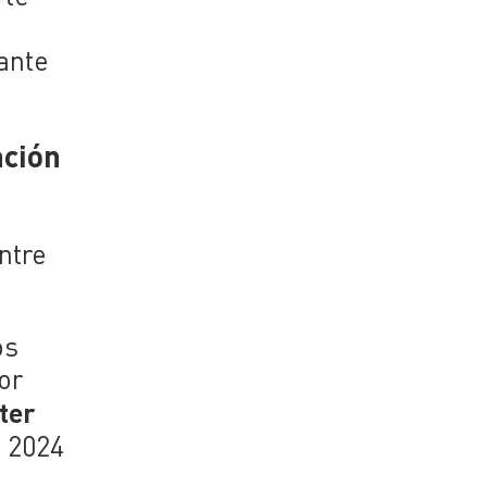
rante
ación
ntre
os
or
ter
n 2024