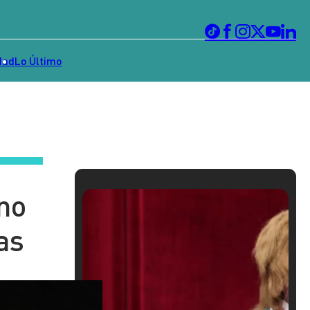
dad
Lo Último
uno
as