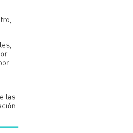
tro,
les,
nor
por
e las
ación