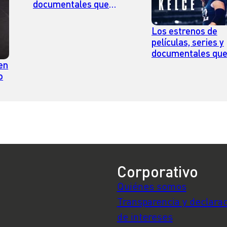
documentales que
llegan a Disney Plus en
julio
Los estrenos de
películas, series y
documentales qu
llegan a Prime Vi
en
en julio
o
Corporativo
Quiénes somos
Transparencia y declara
de intereses