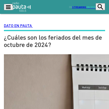
STREAMING
EN VIVO
DATO EN PAUTA
¿Cuáles son los feriados del mes de
Podcasts
Programas
octubre de 2024?
Lo Último
Actualidad
Ciudad
Economía
Radio en vivo
Sostenibilidad
Tendencias
Deportes
Entretención y Cultura
Opinión
Dato en Pauta
Señal 2
Contenido Patrocinado