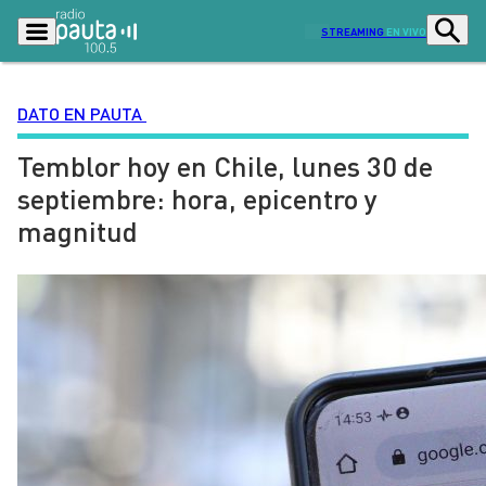
STREAMING
EN VIVO
DATO EN PAUTA
Temblor hoy en Chile, lunes 30 de
Podcasts
Programas
septiembre: hora, epicentro y
Lo Último
Actualidad
magnitud
Ciudad
Economía
Radio en vivo
Sostenibilidad
Tendencias
Deportes
Entretención y Cultura
Opinión
Dato en Pauta
Señal 2
Contenido Patrocinado