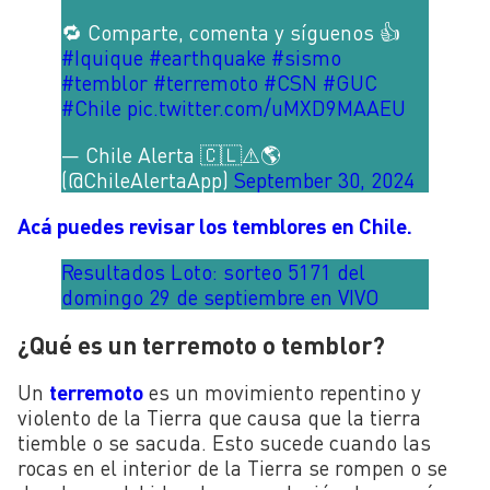
🔁 Comparte, comenta y síguenos 👍
#Iquique
#earthquake
#sismo
#temblor
#terremoto
#CSN
#GUC
#Chile
pic.twitter.com/uMXD9MAAEU
— Chile Alerta 🇨🇱⚠🌎
(@ChileAlertaApp)
September 30, 2024
Acá puedes revisar los temblores en Chile.
Resultados Loto: sorteo 5171 del
domingo 29 de septiembre en VIVO
¿Qué es un terremoto o temblor?
Un
terremoto
es un movimiento repentino y
violento de la Tierra que causa que la tierra
tiemble o se sacuda. Esto sucede cuando las
rocas en el interior de la Tierra se rompen o se