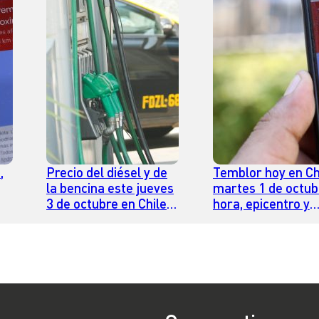
,
Precio del diésel y de
Temblor hoy en Chi
la bencina este jueves
martes 1 de octub
3 de octubre en Chile:
hora, epicentro y
d
revisa si sube o baja el
magnitud
valor por litro