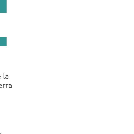
 la
erra