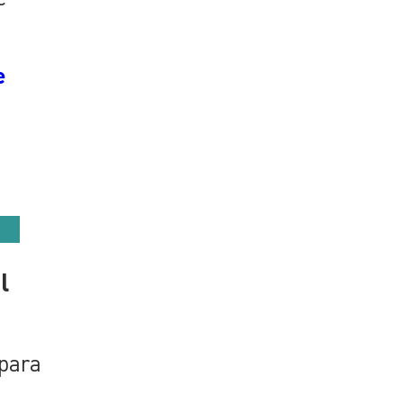
e
l
 para