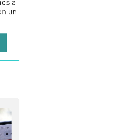
ños a
on un
a