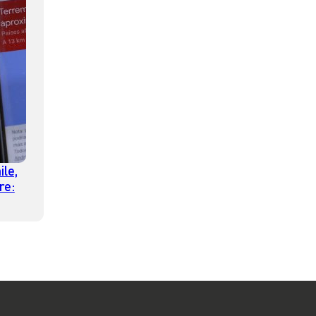
le,
re: