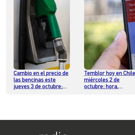
Cambio en el precio de
Temblor hoy en Chile
las bencinas este
miércoles 2 de
jueves 3 de octubre:
octubre: hora,
descubre si aumenta o
epicentro y magnitu
disminuye su valor