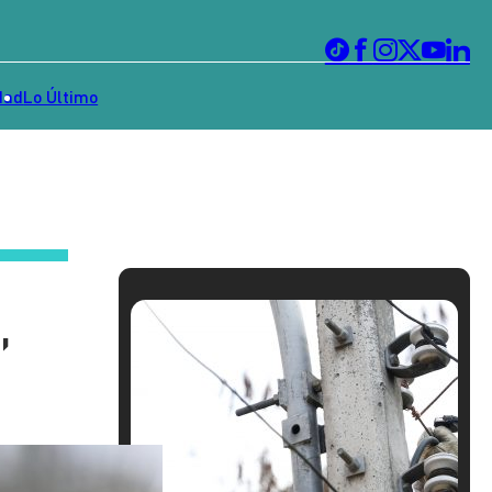
dad
Lo Último
,