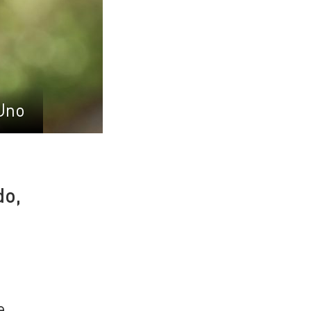
Uno
do,
o
e