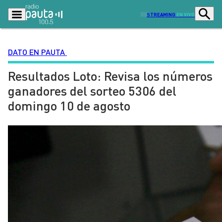
STREAMING
EN VIVO
DATO EN PAUTA
Resultados Loto: Revisa los números
Podcasts
Programas
ganadores del sorteo 5306 del
Lo Último
Actualidad
domingo 10 de agosto
Ciudad
Economía
Radio en vivo
Sostenibilidad
Tendencias
Deportes
Entretención y Cultura
Opinión
Dato en Pauta
Señal 2
Contenido Patrocinado