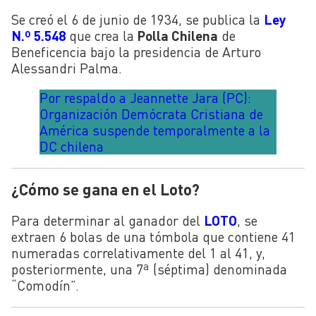
Se creó el 6 de junio de 1934, se publica la
Ley
N.º 5.548
que crea la
Polla Chilena
de
Beneficencia bajo la presidencia de Arturo
Alessandri Palma.
Por respaldo a Jeannette Jara (PC):
Organización Demócrata Cristiana de
América suspende temporalmente a la
DC chilena
¿Cómo se gana en el Loto?
Para determinar al ganador del
LOTO
, se
extraen 6 bolas de una tómbola que contiene 41
numeradas correlativamente del 1 al 41, y,
posteriormente, una 7ª (séptima) denominada
“Comodín”.