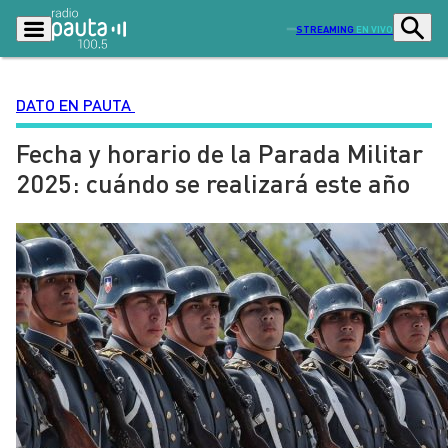
STREAMING
EN VIVO
DATO EN PAUTA
Fecha y horario de la Parada Militar
Podcasts
Programas
2025: cuándo se realizará este año
Lo Último
Actualidad
Ciudad
Economía
Radio en vivo
Sostenibilidad
Tendencias
Deportes
Entretención y Cultura
Opinión
Dato en Pauta
Señal 2
Contenido Patrocinado