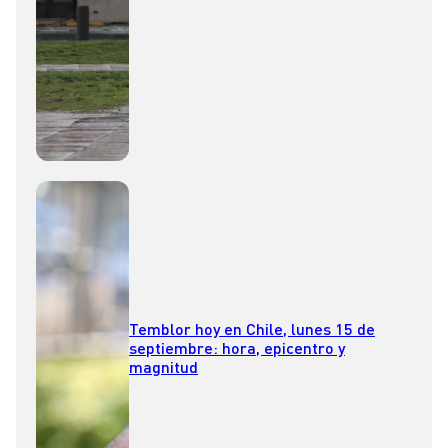
Temblor hoy en Chile, lunes 15 de
septiembre: hora, epicentro y
magnitud