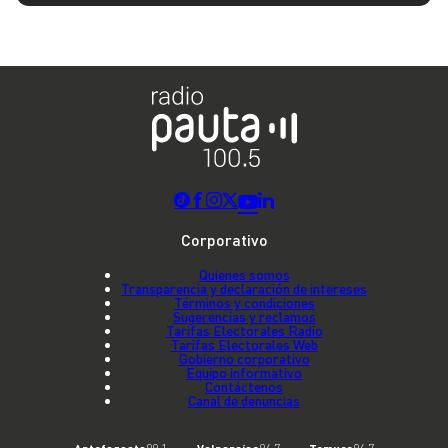
Corporativo
Quienes somos
Transparencia y declaración de intereses
Términos y condiciones
Sugerencias y reclamos
Tarifas Electorales Radio
Tarifas Electorales Web
Gobierno corporativo
Equipo informativo
Contáctenos
Canal de denuncias
Antofagasta
Valparaíso
Temuco