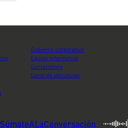
Gobierno corporativo
ción
Equipo informativo
Contáctenos
Canal de denuncias
o
SúmateALaConversación