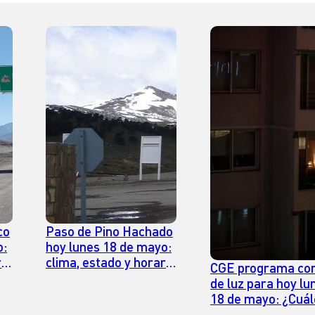
co
Paso de Pino Hachado
o:
hoy lunes 18 de mayo:
rio
clima, estado y horario
CGE programa co
para cruzar
de luz para hoy lu
18 de mayo: ¿Cuál
son las comunas