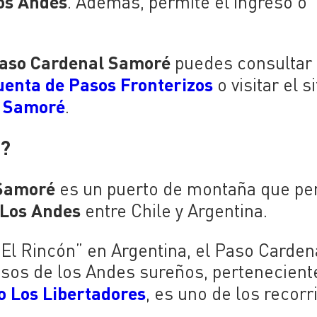
Los Andes
. Además, permite el ingreso o
aso Cardenal Samoré
puedes consultar 
uenta de Pasos Fronterizos
o visitar el si
l Samoré
.
é?
 Samoré
es un puerto de montaña que pe
 Los Andes
entre Chile y Argentina.
 “El Rincón” en Argentina, el Paso Carden
sos de los Andes sureños, perteneciente
 Los Libertadores
, es uno de los recorr