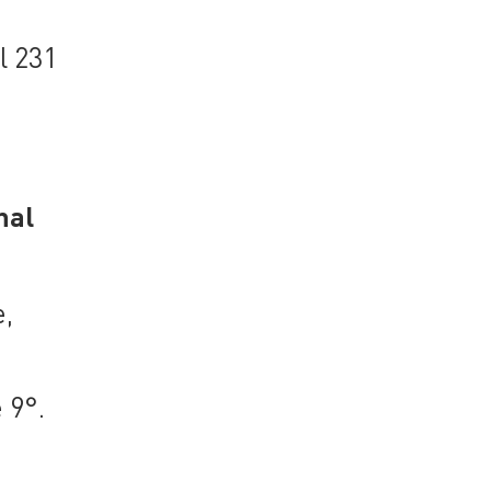
l 231
nal
e,
 9°.