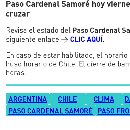
Paso Cardenal Samoré hoy viernes
cruzar
Paso Cardenal S
Revisa el estado del
CLIC AQUÍ
siguiente enlace →
.
En caso de estar habilitado, el horario
huso horario de Chile. El cierre de bar
horas.
ARGENTINA
CHILE
CLIMA
D
PASO CARDENAL SAMORÉ
PASO FRO