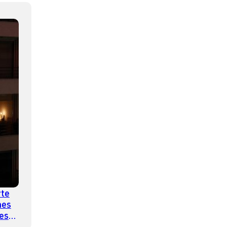
rte
nes
es