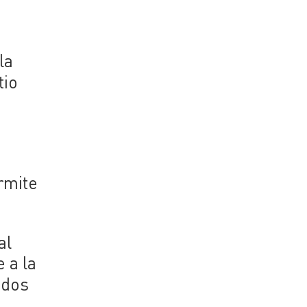
la
tio
rmite
al
 a la
idos