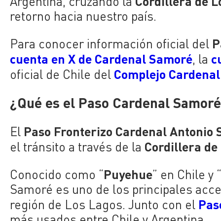
Cordillera de 
Argentina, cruzando la
retorno hacia nuestro país.
P
Para conocer información oficial del
cuenta en X de Cardenal Samoré
c
, la
Complejo Cardena
oficial de Chile del
¿Qué es el Paso Cardenal Samor
Paso Fronterizo Cardenal Antonio
El
Cordillera de
el tránsito a través de la
Puyehue
Conocido como “
” en Chile y
Samoré es uno de los principales acce
Paso
región de Los Lagos. Junto con el
más usados entre Chile y Argentina.