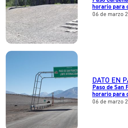
horario para 
06 de marzo 
DATO EN 
Paso de San F
horario para 
06 de marzo 