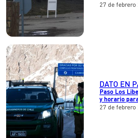
27 de febrero
DATO EN 
Paso Los Libe
y horario par
27 de febrero