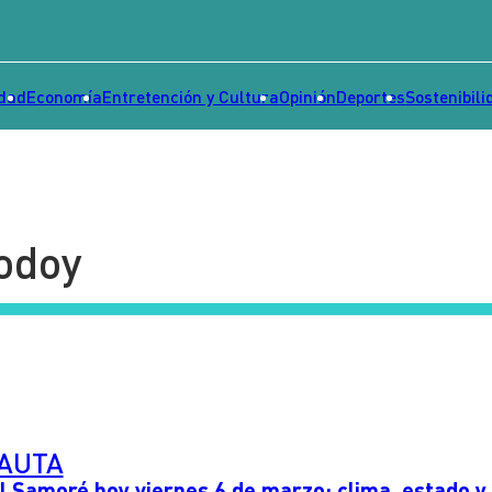
idad
Economía
Entretención y Cultura
Opinión
Deportes
Sostenibili
odoy
PAUTA
 Samoré hoy viernes 6 de marzo: clima, estado y