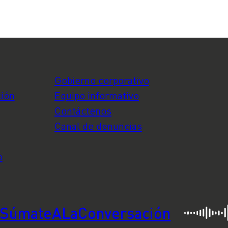
Gobierno corporativo
ción
Equipo informativo
Contáctenos
Canal de denuncias
o
SúmateALaConversación