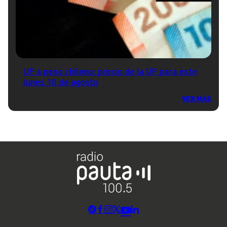
UF a peso chileno: precio de la UF para este
lunes 10 de agosto
VER MÁS