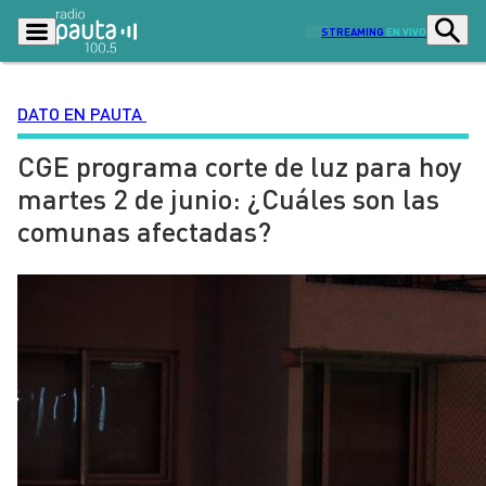
STREAMING
EN VIVO
DATO EN PAUTA
CGE programa corte de luz para hoy
Podcasts
Programas
martes 2 de junio: ¿Cuáles son las
Lo Último
Actualidad
comunas afectadas?
Ciudad
Economía
Radio en vivo
Sostenibilidad
Tendencias
Deportes
Entretención y Cultura
Opinión
Dato en Pauta
Señal 2
Contenido Patrocinado