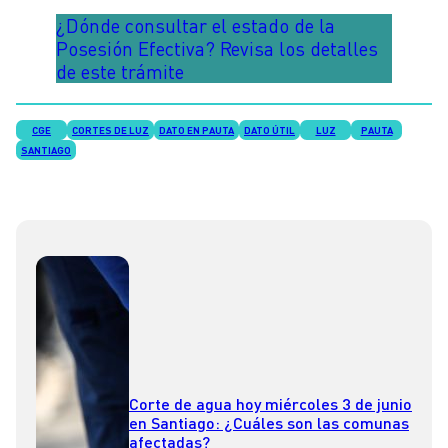
¿Dónde consultar el estado de la
Posesión Efectiva? Revisa los detalles
de este trámite
CGE
CORTES DE LUZ
DATO EN PAUTA
DATO ÚTIL
LUZ
PAUTA
SANTIAGO
Corte de agua hoy miércoles 3 de junio
en Santiago: ¿Cuáles son las comunas
afectadas?