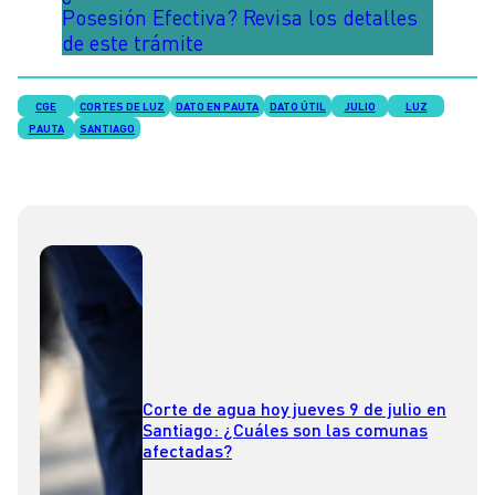
Posesión Efectiva? Revisa los detalles
de este trámite
CGE
CORTES DE LUZ
DATO EN PAUTA
DATO ÚTIL
JULIO
LUZ
PAUTA
SANTIAGO
Corte de agua hoy jueves 9 de julio en
Santiago: ¿Cuáles son las comunas
afectadas?