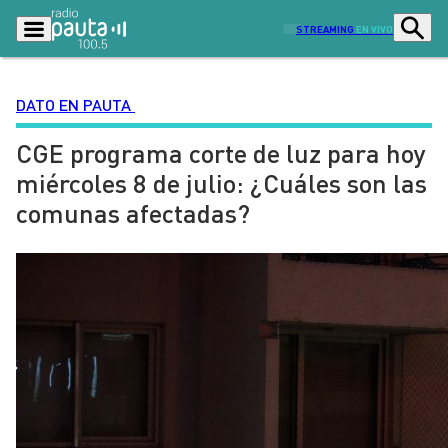
STREAMING
EN VIVO
DATO EN PAUTA
CGE programa corte de luz para hoy
Podcasts
Programas
miércoles 8 de julio: ¿Cuáles son las
Lo Último
Actualidad
comunas afectadas?
Ciudad
Economía
Radio en vivo
Sostenibilidad
Tendencias
Deportes
Entretención y Cultura
Opinión
Dato en Pauta
Señal 2
Contenido Patrocinado