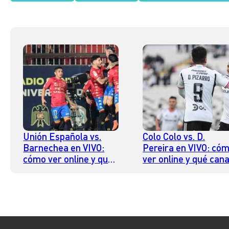
Unión Española vs.
Colo Colo vs. D.
Barnechea en VIVO:
Pereira en VIVO: có
cómo ver online y qué
ver online y qué cana
canal lo transmite por
lo transmite por TV
TV