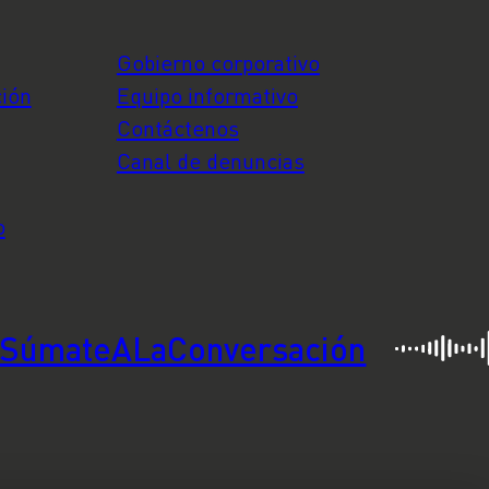
Gobierno corporativo
ción
Equipo informativo
Contáctenos
Canal de denuncias
o
SúmateALaConversación