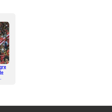
gre
de
 qué
 por