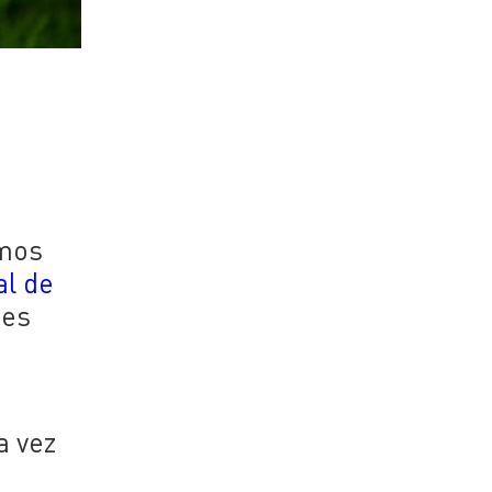
imos
l de
nes
a vez