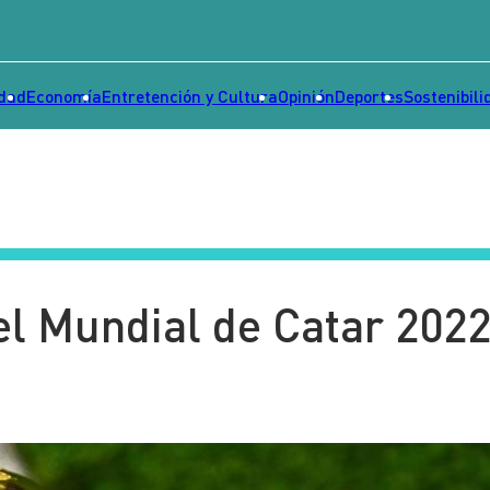
idad
Economía
Entretención y Cultura
Opinión
Deportes
Sostenibili
el Mundial de Catar 202