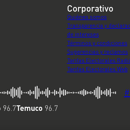
Corporativo
Quiénes somos
Transparencia y declara
de intereses
Términos y condiciones
Sugerencias y reclamos
Tarifas Electorales Radi
Tarifas Electorales Web
#
o
Temuco
96.7
96.7