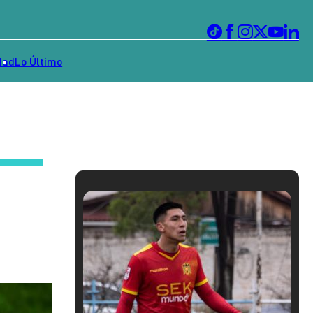
dad
Lo Último
2