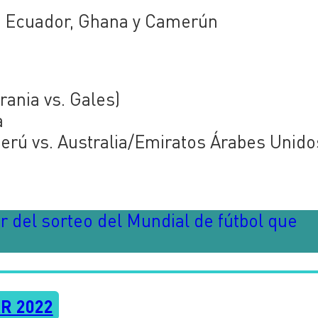
z, Ecuador, Ghana y Camerún
ania vs. Gales)
a
erú vs. Australia/Emiratos Árabes Unido
r del sorteo del Mundial de fútbol que
R 2022