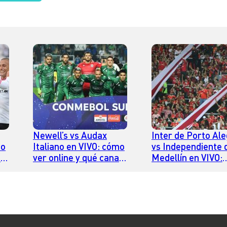
Newell’s vs Audax
Inter de Porto Ale
mo
Italiano en VIVO: cómo
vs Independiente 
l
ver online y qué canal
Medellín en VIVO:
lo transmite por TV
cómo ver online y
canal lo transmite
TV