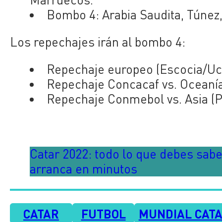
Bombo 4: Arabia Saudita, Túne
Los repechajes irán al bombo 4:
Repechaje europeo (Escocia/Ucr
Repechaje Concacaf vs. Oceaní
Repechaje Conmebol vs. Asia (P
Catar 2022: todo lo que debes sabe
arranca en minutos
CATAR
FUTBOL
MUNDIAL CATA