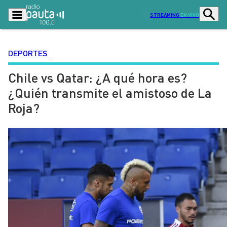
STREAMING
EN VIVO
DEPORTES
Chile vs Qatar: ¿A qué hora es?
Podcasts
Programas
¿Quién transmite el amistoso de La
Lo Último
Actualidad
Roja?
Ciudad
Economía
Radio en vivo
Sostenibilidad
Tendencias
Deportes
Entretención y Cultura
Opinión
Dato en Pauta
Señal 2
Contenido Patrocinado