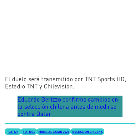
El duelo será transmitido por TNT Sports HD,
Estadio TNT y Chilevisión.
Eduardo Berizzo confirma cambios en
la selección chilena antes de medirse
contra Qatar
CATAR
FUTBOL
MUNDIAL CATAR 2022
SELECCIÓN CHILENA