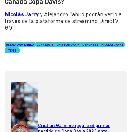
Canadá Copa Davis?
Nicolás Jarry
y Alejandro Tabilo podrán verlo a
través de la plataforma de streaming DirecTV
GO.
ALEJANDRO TABILO
COPA DAVIS
CRISTIÁN GARÍN
DEPORTES
NICOLÁS JARRY
TENIS
Cristian Garin no jugará el primer
partido de Copa Davis 2023 ante