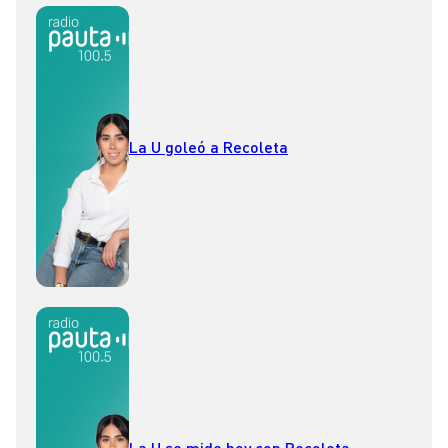
La U goleó a Recoleta
La U se mide hoy con Recoleta