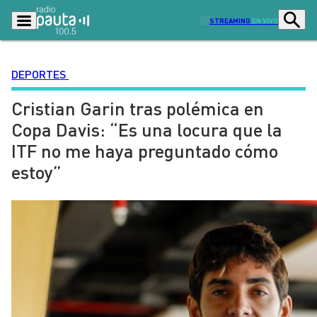
STREAMING
EN VIVO
DEPORTES
Cristian Garin tras polémica en
Podcasts
Programas
Copa Davis: “Es una locura que la
Lo Último
Actualidad
ITF no me haya preguntado cómo
Ciudad
Economía
estoy”
Radio en vivo
Sostenibilidad
Tendencias
Deportes
Entretención y Cultura
Opinión
Dato en Pauta
Señal 2
Contenido Patrocinado