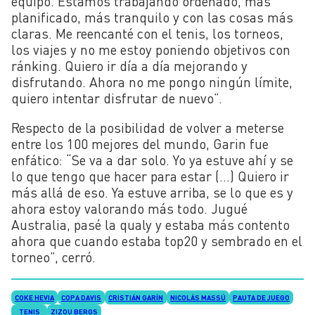
equipo. Estamos trabajando ordenado, más
planificado, más tranquilo y con las cosas más
claras. Me reencanté con el tenis, los torneos,
los viajes y no me estoy poniendo objetivos con
ránking. Quiero ir día a día mejorando y
disfrutando. Ahora no me pongo ningún límite,
quiero intentar disfrutar de nuevo”.
Respecto de la posibilidad de volver a meterse
entre los 100 mejores del mundo, Garin fue
enfático: “Se va a dar solo. Yo ya estuve ahí y se
lo que tengo que hacer para estar (…) Quiero ir
más allá de eso. Ya estuve arriba, se lo que es y
ahora estoy valorando más todo. Jugué
Australia, pasé la qualy y estaba más contento
ahora que cuando estaba top20 y sembrado en el
torneo”, cerró.
COKE HEVIA
COPA DAVIS
CRISTIÁN GARÍN
NICOLÁS MASSÚ
PAUTA DE JUEGO
TENIS
ZIZOU BERGS