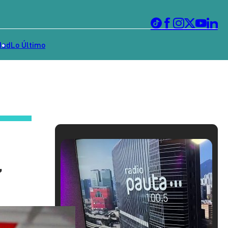
dad
Lo Último
”