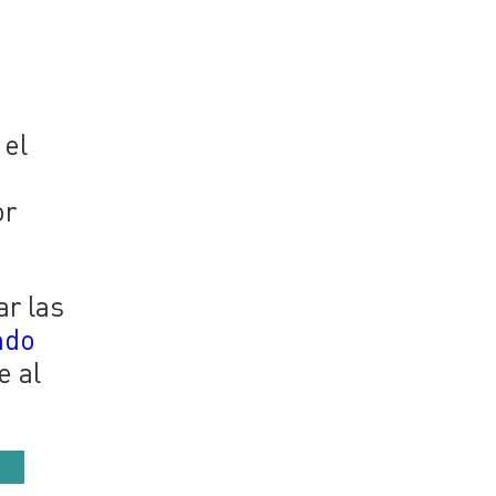
 el
or
ar las
ndo
e al