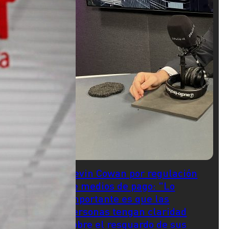
Kevin Cowan por regulación
de medios de pago: "Lo
importante es que las
personas tengan claridad
sobre el resguardo de sus