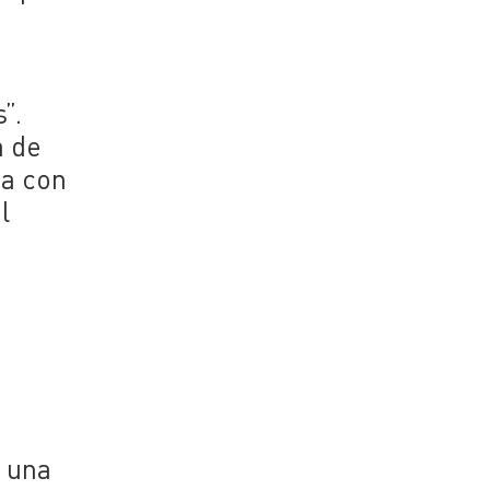
”.
a de
na con
l
e
s
a una