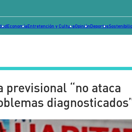
idad
Economía
Entretención y Cultura
Opinión
Deportes
Sostenibili
a previsional “no ataca
oblemas diagnosticados