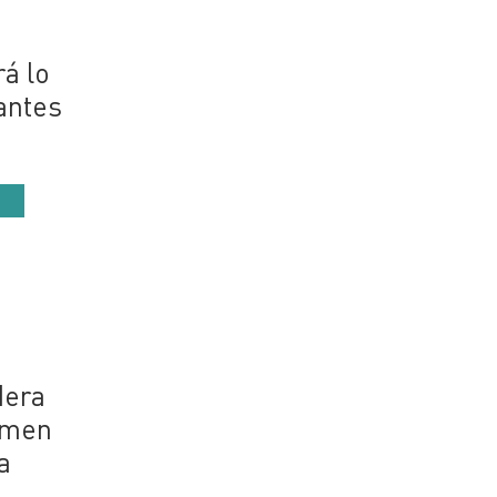
rá lo
 antes
s
dera
gimen
a
,