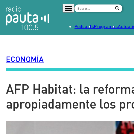
Podcasts
Programas
Actual
Home
Radio en vivo
ECONOMÍA
Streaming
Señal 2
Tendencias
AFP Habitat: la reform
Dato en Pauta
apropiadamente los pr
Contenido Patrocinado