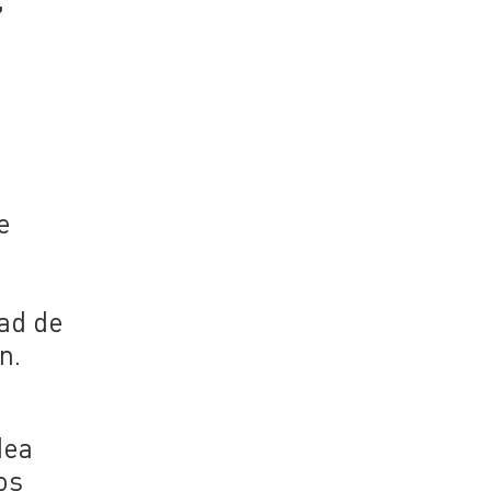
e
tad de
n.
o
dea
os