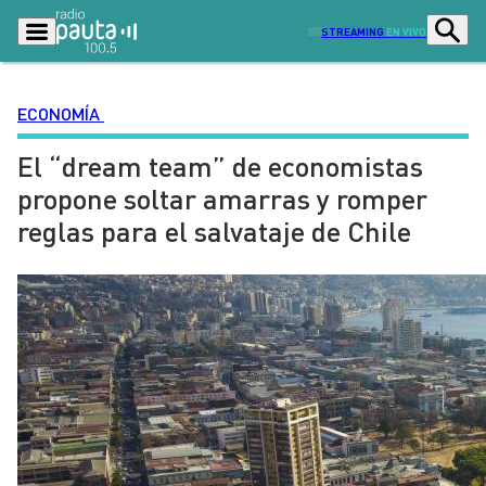
STREAMING
EN VIVO
ECONOMÍA
El “dream team” de economistas
Podcasts
Programas
propone soltar amarras y romper
Lo Último
Actualidad
reglas para el salvataje de Chile
Ciudad
Economía
Radio en vivo
Sostenibilidad
Tendencias
Deportes
Entretención y Cultura
Opinión
Dato en Pauta
Señal 2
Contenido Patrocinado