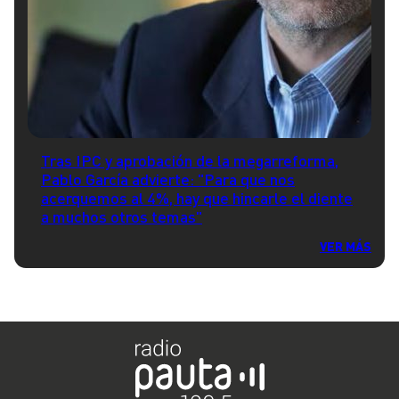
Tras IPC y aprobación de la megarreforma,
Pablo García advierte: "Para que nos
acerquemos al 4%, hay que hincarle el diente
a muchos otros temas"
VER MÁS