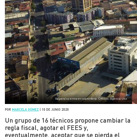
Valparaíso entra en cuarentena. Crédito: Agencia Uno
POR
MARCELA GÓMEZ
|
10 DE JUNIO 2020
Un grupo de 16 técnicos propone cambiar la
regla fiscal, agotar el FEES y,
eventualmente, aceptar que se pierda el