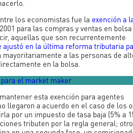
hacerlo.
ntre los economistas fue la
exención a l
 2001 para las compras y ventas en bolsa
ecir, aquellas que son recurrentemente
 ajustó en la última reforma tributaria p
va mayoritariamente a las personas de alt
directamente en la bolsa.
e para el market maker
 mantener esta exención para agentes
no llegaron a acuerdo en el caso de los o
irla por un impuesto de tasa baja (5% a 
ciones tributen por la regla general; otr
efina en una segunda fase, un comisionad