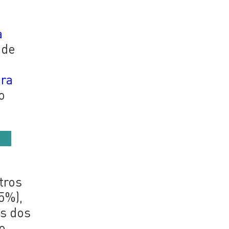
a
 de
ara
o
tros
15%),
os dos
o