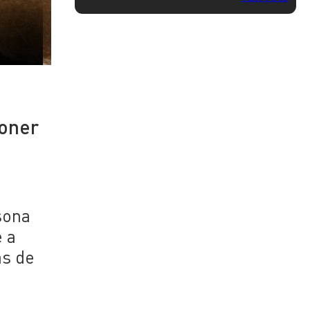
poner
sona
e a
as de