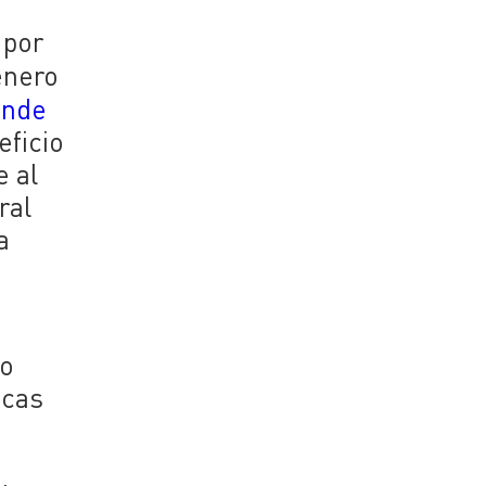
 por
enero
onde
eficio
e al
ral
a
do
icas
e