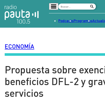
Podcasts
Programas
Actual
Home
Radio en vivo
ECONOMÍA
Streaming
Señal 2
Tendencias
Propuesta sobre exenci
Dato en Pauta
beneficios DFL-2 y gra
Contenido Patrocinado
servicios