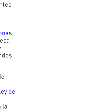
ntes,
sonas
 esa
y
ondos
de
Ley de
 la