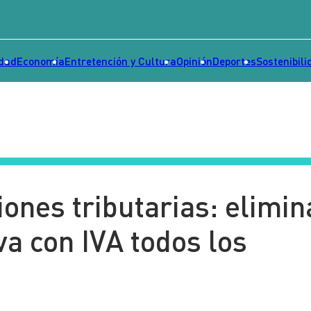
idad
Economía
Entretención y Cultura
Opinión
Deportes
Sostenibili
ones tributarias: elimin
va con IVA todos los