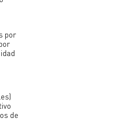
s por
por
midad
les)
tivo
tos de