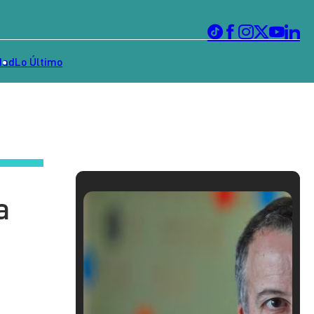
dad
Lo Último
a