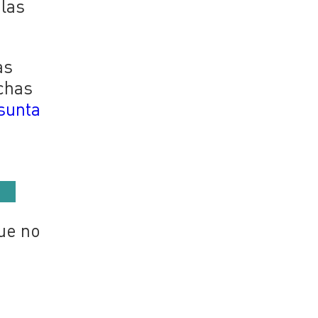
 las
as
uchas
sunta
ue no