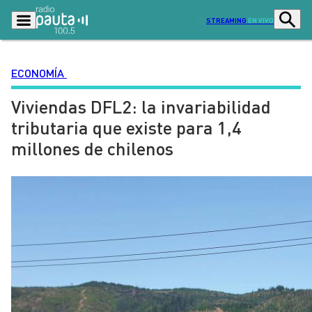
STREAMING
EN VIVO
ECONOMÍA
Viviendas DFL2: la invariabilidad
Podcasts
Programas
tributaria que existe para 1,4
Lo Último
Actualidad
millones de chilenos
Ciudad
Economía
Radio en vivo
Sostenibilidad
Tendencias
Deportes
Entretención y Cultura
Opinión
Dato en Pauta
Señal 2
Contenido Patrocinado