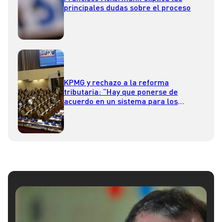
principales dudas sobre el proceso
KPMG y rechazo a la reforma
tributaria: “Hay que ponerse de
acuerdo en un sistema para los
próximos 10 o 15 años”