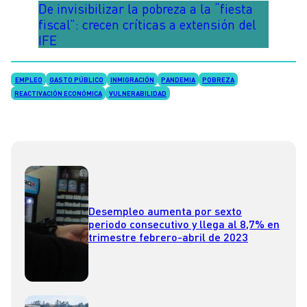
De invisibilizar la pobreza a la “fiesta
fiscal”: crecen críticas a extensión del
IFE
EMPLEO
GASTO PÚBLICO
INMIGRACIÓN
PANDEMIA
POBREZA
REACTIVACIÓN ECONÓMICA
VULNERABILIDAD
Desempleo aumenta por sexto
periodo consecutivo y llega al 8,7% en
trimestre febrero-abril de 2023