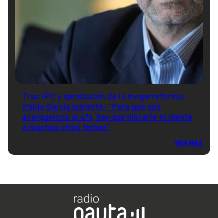
Tras IPC y aprobación de la megarreforma,
Pablo García advierte: "Para que nos
acerquemos al 4%, hay que hincarle el diente
a muchos otros temas"
VER MÁS