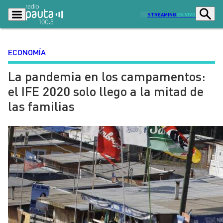
STREAMING
EN VIVO
ECONOMÍA
La pandemia en los campamentos:
Podcasts
Programas
el IFE 2020 solo llego a la mitad de
Lo Último
Actualidad
las familias
Ciudad
Economía
Radio en vivo
Sostenibilidad
Tendencias
Deportes
Entretención y Cultura
Opinión
Dato en Pauta
Señal 2
Contenido Patrocinado