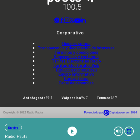
Corporativo
Quienes somos
Transparencia y declaración de intereses
Términos y condiciones
Sugerencias y reclamos
Tarifas Electorales Radio
Tarifas Electorales Web
Gobierno corporativo
Equipo informativo
Contáctenos
Canal de denuncias
Antofagasta
99.1
Valparaíso
96.7
Temuco
96.7
Copyright © 2022 Radio Pauta
Potenciado por
Digitalproserver 2024
En vivo
Radio Pauta