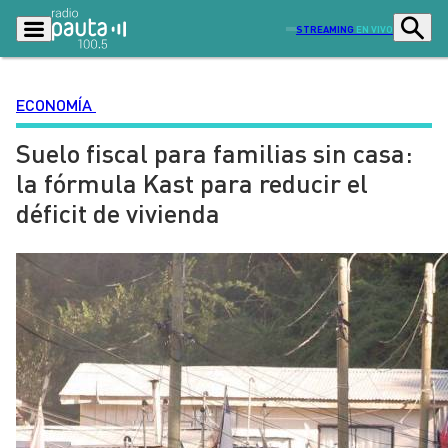
STREAMING
EN VIVO
ECONOMÍA
Suelo fiscal para familias sin casa:
Podcasts
Programas
la fórmula Kast para reducir el
Lo Último
Actualidad
déficit de vivienda
Ciudad
Economía
Radio en vivo
Sostenibilidad
Tendencias
Deportes
Entretención y Cultura
Opinión
Dato en Pauta
Señal 2
Contenido Patrocinado