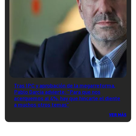
Tras IPC y aprobación de la megarreforma,
Pablo García advierte: "Para que nos
acerquemos al 4%, hay que hincarle el diente
a muchos otros temas"
VER MÁS