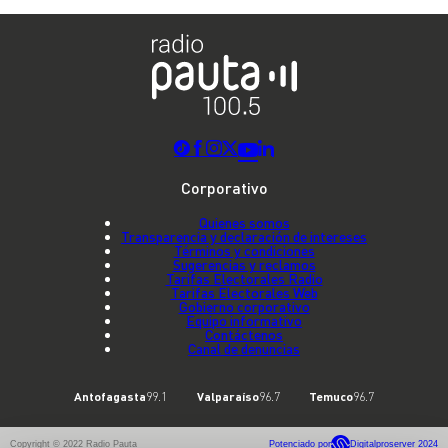
Corporativo
Quienes somos
Transparencia y declaración de intereses
Términos y condiciones
Sugerencias y reclamos
Tarifas Electorales Radio
Tarifas Electorales Web
Gobierno corporativo
Equipo informativo
Contáctenos
Canal de denuncias
Antofagasta
99.1
Valparaíso
96.7
Temuco
96.7
Copyright © 2022 Radio Pauta
Potenciado por
Digitalproserver 2024