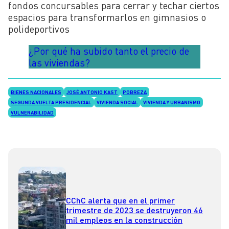
fondos concursables para cerrar y techar ciertos
espacios para transformarlos en gimnasios o
polideportivos
¿Por qué ha subido tanto el precio de
las viviendas?
BIENES NACIONALES
JOSÉ ANTONIO KAST
POBREZA
SEGUNDA VUELTA PRESIDENCIAL
VIVIENDA SOCIAL
VIVIENDA Y URBANISMO
VULNERABILIDAD
CChC alerta que en el primer
trimestre de 2023 se destruyeron 46
mil empleos en la construcción