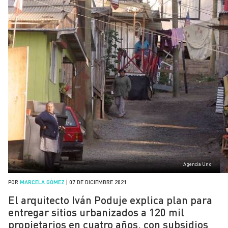
Agencia Uno
POR
MARCELA GÓMEZ
|
07 DE DICIEMBRE 2021
El arquitecto Iván Poduje explica plan para
entregar sitios urbanizados a 120 mil
propietarios en cuatro años, con subsidios