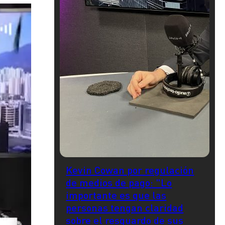
Kevin Cowan por regulación
de medios de pago: "Lo
importante es que las
personas tengan claridad
sobre el resguardo de sus