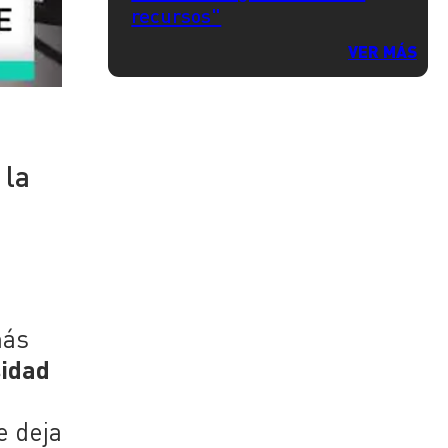
recursos"
VER MÁS
 la
más
sidad
e deja