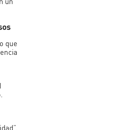
un un
sos
co que
dencia
d
.
idad”.