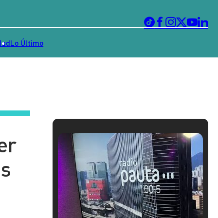
dad
Lo Último
er
os