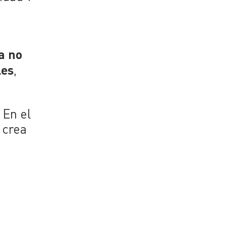
a no
les
,
 En el
 crea
a