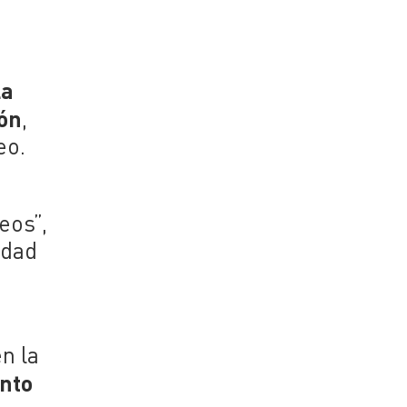
la
ión
,
eo.
eos”,
idad
n la
nto