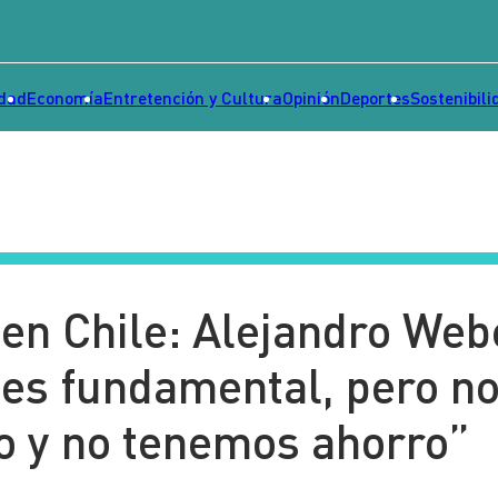
idad
Economía
Entretención y Cultura
Opinión
Deportes
Sostenibili
en Chile: Alejandro Web
 es fundamental, pero n
 y no tenemos ahorro”