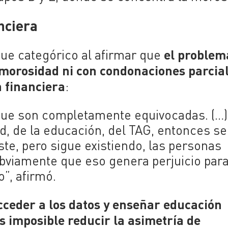
nciera
el problem
fue categórico al afirmar que
e morosidad ni con condonaciones parcia
 financiera
:
 que son completamente equivocadas. (…)
d, de la educación, del TAG, entonces se
te, pero sigue existiendo, l
as personas
obviamente que eso genera perjuicio
par
o”, afirmó.
cceder a los datos y enseñar educación
s imposible reducir la asimetría de