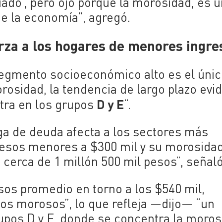
iado’, pero ojo porque la morosidad, es 
e la economía”, agregó.
rza a los hogares de menores ingre
segmento socioeconómico alto es el úni
osidad, la tendencia de largo plazo evi
D y E
tra en los grupos
“.
rga de deuda afecta a los sectores más
gresos menores a $300 mil y su morosida
 cerca de 1 millón 500 mil pesos”, señaló
os promedio en torno a los $540 mil,
los morosos”, lo que refleja —dijo— “un
rupos D y E, donde se concentra la moros