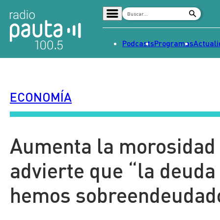
Podcasts
Programas
Actual
Home
Radio en vivo
ECONOMÍA
Streaming
Señal 2
Tendencias
Aumenta la morosidad 
Dato en Pauta
advierte que “la deuda
Contenido Patrocinado
hemos sobreendeudado