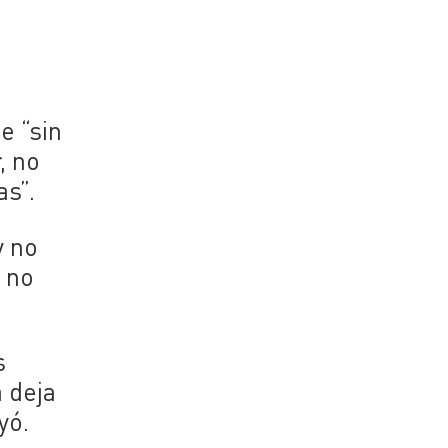
e “sin
, no
as”.
 no
 no
s
a deja
yó.