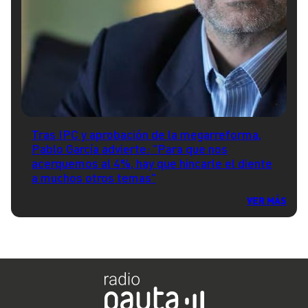
Tras IPC y aprobación de la megarreforma,
Pablo García advierte: "Para que nos
acerquemos al 4%, hay que hincarle el diente
a muchos otros temas"
VER MÁS