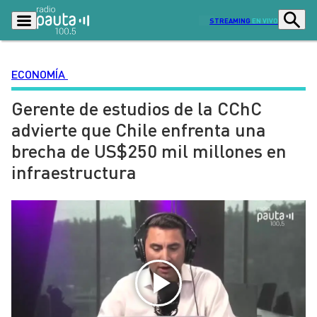
STREAMING
EN VIVO
ECONOMÍA
Gerente de estudios de la CChC
Podcasts
Programas
advierte que Chile enfrenta una
Lo Último
Actualidad
brecha de US$250 mil millones en
Ciudad
Economía
infraestructura
Radio en vivo
Sostenibilidad
Tendencias
Deportes
Entretención y Cultura
Opinión
Dato en Pauta
Señal 2
Contenido Patrocinado