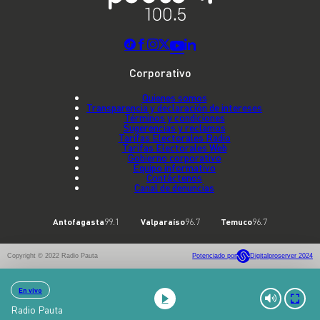
Corporativo
Quienes somos
Transparencia y declaración de intereses
Términos y condiciones
Sugerencias y reclamos
Tarifas Electorales Radio
Tarifas Electorales Web
Gobierno corporativo
Equipo informativo
Contáctenos
Canal de denuncias
Antofagasta
99.1
Valparaíso
96.7
Temuco
96.7
Copyright © 2022 Radio Pauta
Potenciado por
Digitalproserver 2024
En vivo
Radio Pauta