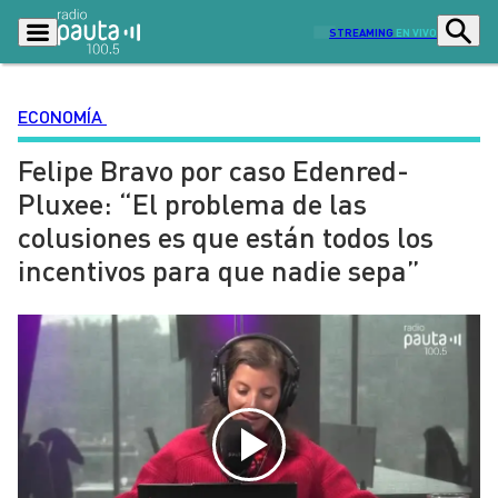
STREAMING
EN VIVO
ECONOMÍA
Felipe Bravo por caso Edenred-
Podcasts
Programas
Pluxee: “El problema de las
Lo Último
Actualidad
colusiones es que están todos los
Ciudad
Economía
incentivos para que nadie sepa”
Radio en vivo
Sostenibilidad
Tendencias
Deportes
Entretención y Cultura
Opinión
Dato en Pauta
Señal 2
Contenido Patrocinado