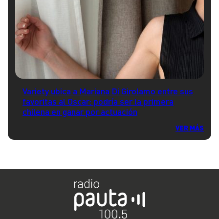
Variety ubica a Mariana Di Girolamo entre sus
favoritas al Oscar: podría ser la primera
chilena en ganar por actuación
VER MÁS