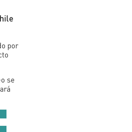
hile
do por
cto
eo se
ará