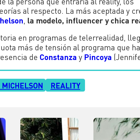
 la persona que entraría al reality, los
teorías al respecto. La más aceptada y cr
chelson
la modelo, influencer y chica rea
,
ctoria en programas de telerrealidad, lle
uota más de tensión al programa que ha
Constanza
Pincoya
presencia de
y
(Jennife
A MICHELSON
REALITY