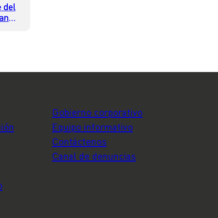
 del
mano
Gobierno corporativo
ción
Equipo informativo
Contáctenos
Canal de denuncias
o