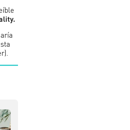
eíble
lity.
garía
sta
r).