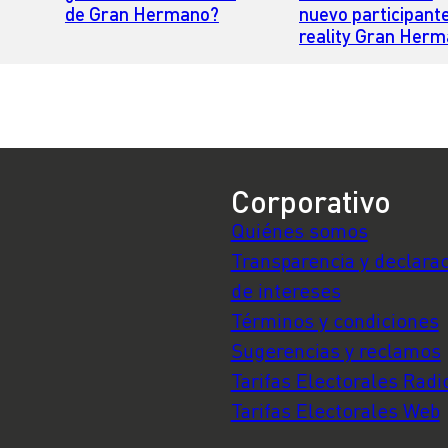
de Gran Hermano?
nuevo participante
reality Gran Her
Chile
Corporativo
Quiénes somos
Transparencia y declara
de intereses
Términos y condiciones
Sugerencias y reclamos
Tarifas Electorales Radi
Tarifas Electorales Web