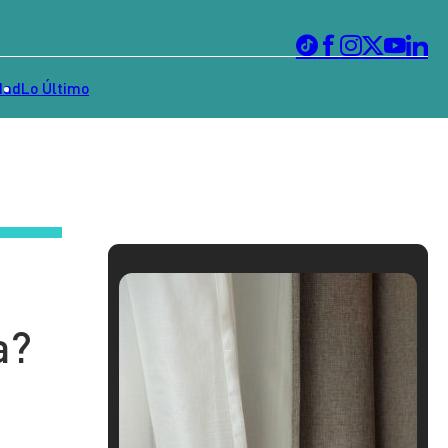
dad
Lo Último
a?