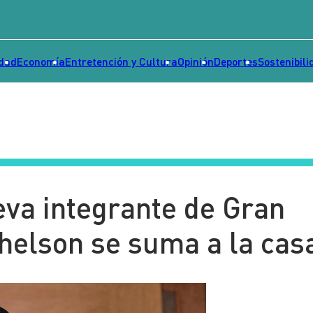
idad
Economía
Entretención y Cultura
Opinión
Deportes
Sostenibili
eva integrante de Gran
helson se suma a la cas