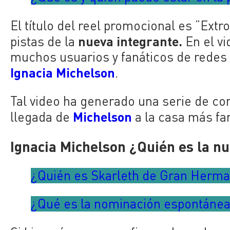
El título del reel promocional es “Extr
nueva integrante.
pistas de la
En el v
muchos usuarios y fanáticos de redes 
Ignacia Michelson
.
Tal video ha generado una serie de con
Michelson
llegada de
a la casa más f
Ignacia Michelson ¿Quién es la n
¿Quién es Skarleth de Gran Herm
¿Qué es la nominación espontáne