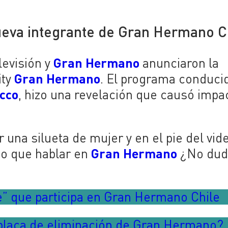
ueva integrante de Gran Hermano C
Gran Hermano
levisión y
anunciaron la
Gran Hermano
ity
. El programa conduci
cco
, hizo una revelación que causó impa
 una silueta de mujer y en el pie del vid
Gran Hermano
ho que hablar en
¿No dud
le” que participa en Gran Hermano Chile
 placa de eliminación de Gran Hermano?