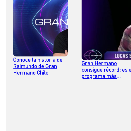
Conoce la historia de
Gran Hermano
Raimundo de Gran
consigue récord: es e
Hermano Chile
programa más
denunciado en la
historia del CNTV