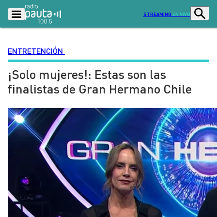
STREAMING
EN VIVO
ENTRETENCIÓN
¡Solo mujeres!: Estas son las
Podcasts
Programas
finalistas de Gran Hermano Chile
Lo Último
Actualidad
Ciudad
Economía
Radio en vivo
Sostenibilidad
Tendencias
Deportes
Entretención y Cultura
Opinión
Dato en Pauta
Señal 2
Contenido Patrocinado