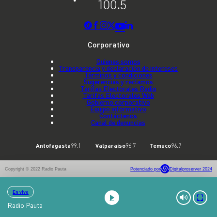
Corporativo
Quienes somos
Transparencia y declaración de intereses
Términos y condiciones
Sugerencias y reclamos
Tarifas Electorales Radio
Tarifas Electorales Web
Gobierno corporativo
Equipo informativo
Contáctenos
Canal de denuncias
Antofagasta
99.1
Valparaíso
96.7
Temuco
96.7
Copyright © 2022 Radio Pauta
Potenciado por
Digitalproserver 2024
En vivo
Radio Pauta