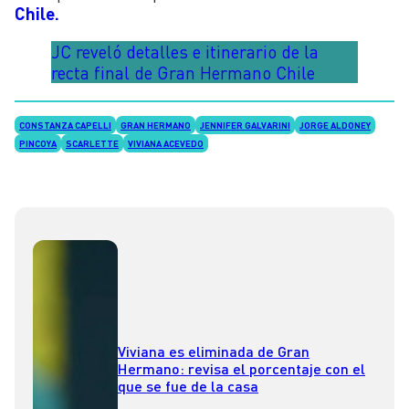
Chile.
JC reveló detalles e itinerario de la
recta final de Gran Hermano Chile
CONSTANZA CAPELLI
GRAN HERMANO
JENNIFER GALVARINI
JORGE ALDONEY
PINCOYA
SCARLETTE
VIVIANA ACEVEDO
Viviana es eliminada de Gran
Hermano: revisa el porcentaje con el
que se fue de la casa