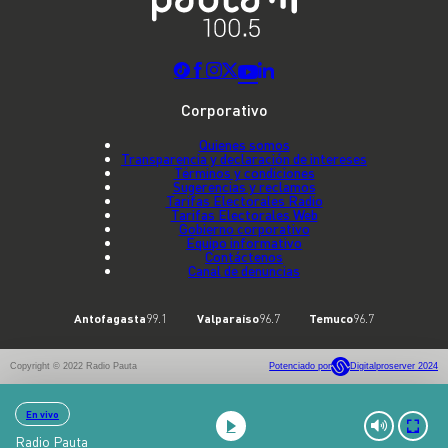
Corporativo
Quienes somos
Transparencia y declaración de intereses
Términos y condiciones
Sugerencias y reclamos
Tarifas Electorales Radio
Tarifas Electorales Web
Gobierno corporativo
Equipo informativo
Contáctenos
Canal de denuncias
Antofagasta
99.1
Valparaíso
96.7
Temuco
96.7
Copyright © 2022 Radio Pauta
Potenciado por
Digitalproserver 2024
En vivo
Radio Pauta