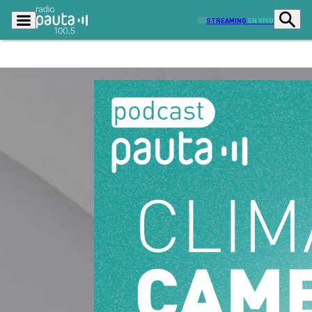
STREAMING
EN VIVO
Podcasts
Programas
Lo Último
Actualidad
Ciudad
Economía
Radio en vivo
Sostenibilidad
Tendencias
Deportes
Entretención y Cultura
Opinión
Dato en Pauta
Señal 2
Contenido Patrocinado