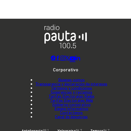
Corporativo
Quienes somos
Transparencia y declaración de intereses
Términos y condiciones
Sugerencias y reclamos
Tarifas Electorales Radio
Tarifas Electorales Web
Gobierno corporativo
Equipo informativo
Contáctenos
Canal de denuncias
Antofagasta
99.1
Valparaíso
96.7
Temuco
96.7