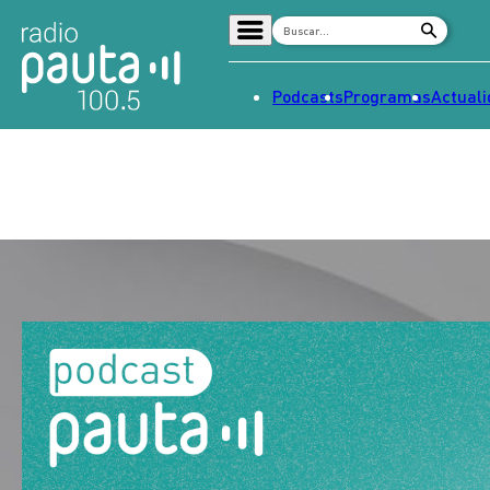
Podcasts
Programas
Actual
Home
Radio en vivo
Streaming
Señal 2
Tendencias
Dato en Pauta
Contenido Patrocinado