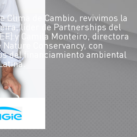
de Clima de Cambio, revivimos la
ira, líder de Partnerships del
EF) y Camila Monteiro, directora
 Nature Conservancy, con
os del financiamiento ambiental
Latina.