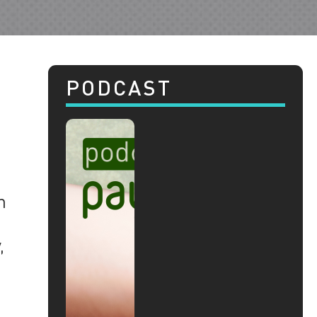
PODCAST
n
,