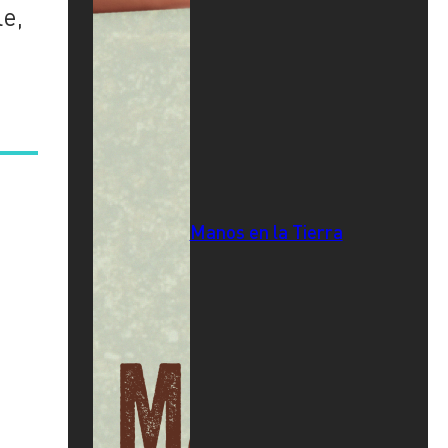
le,
s
e
Manos en la Tierra