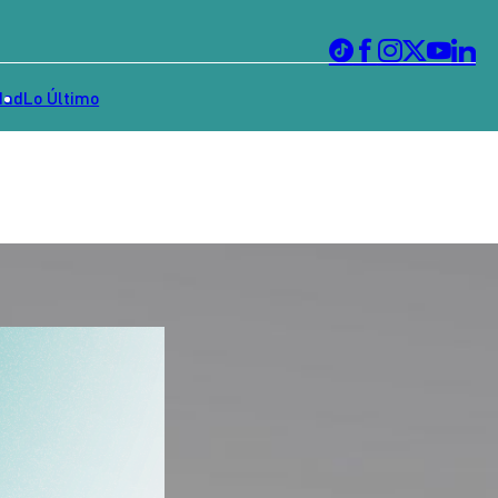
dad
Lo Último