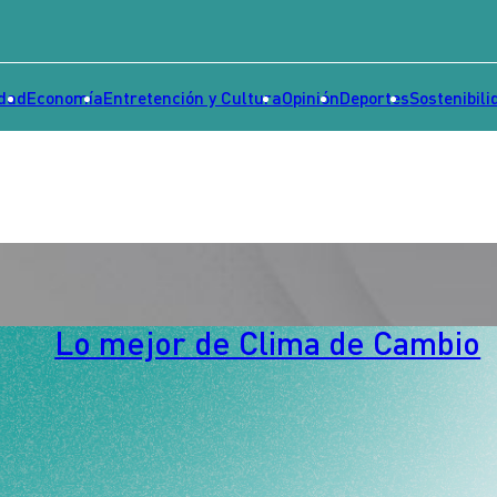
idad
Economía
Entretención y Cultura
Opinión
Deportes
Sostenibili
Lo mejor de Clima de Cambio