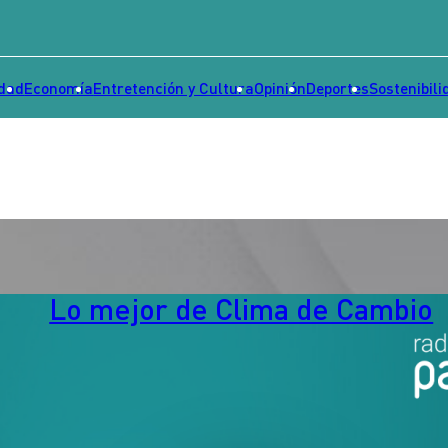
idad
Economía
Entretención y Cultura
Opinión
Deportes
Sostenibili
Lo mejor de Clima de Cambio