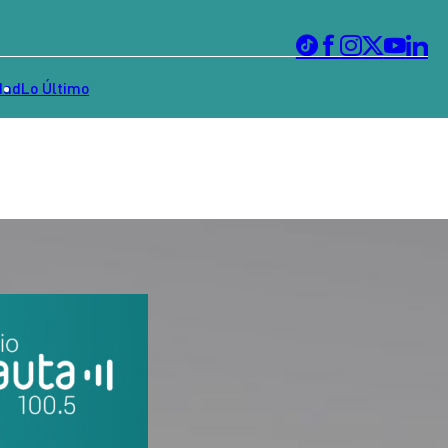
dad
Lo Último