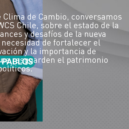
de Clima de Cambio, conversamos
WCS Chile, sobre el estado de la
vances y desafíos de la nueva
a necesidad de fortalecer el
vación y la importancia de
 que resguarden el patrimonio
políticos.