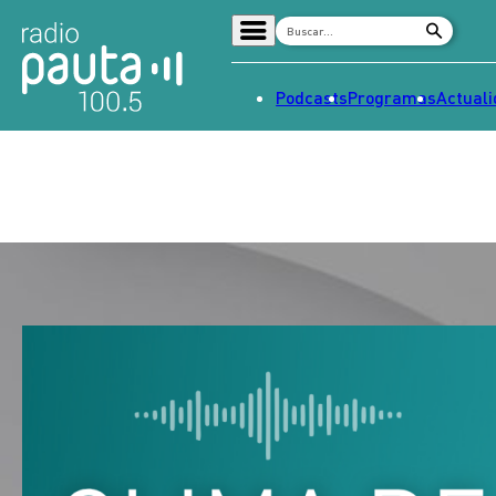
Podcasts
Programas
Actual
Home
Radio en vivo
Streaming
Señal 2
Tendencias
Dato en Pauta
Contenido Patrocinado