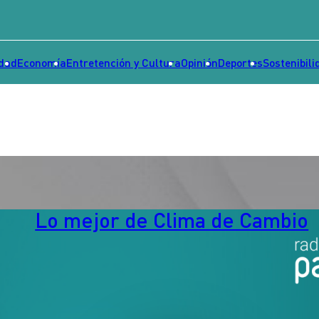
idad
Economía
Entretención y Cultura
Opinión
Deportes
Sostenibili
Lo mejor de Clima de Cambio