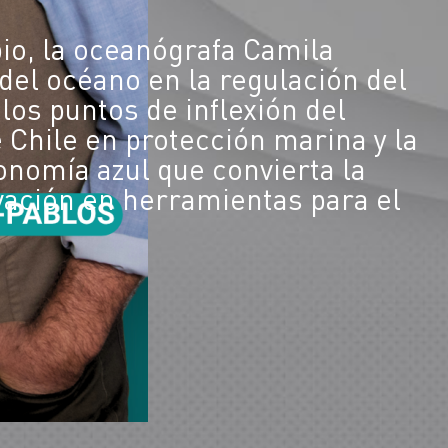
io, la oceanógrafa Camila
 del océano en la regulación del
los puntos de inflexión del
 Chile en protección marina y la
nomía azul que convierta la
ovación en herramientas para el
.