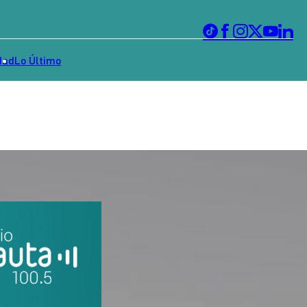
dad
Lo Último