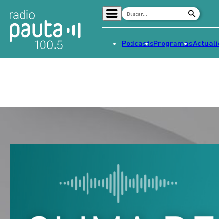
Podcasts
Programas
Actual
Home
Radio en vivo
Streaming
Señal 2
Tendencias
Dato en Pauta
Contenido Patrocinado