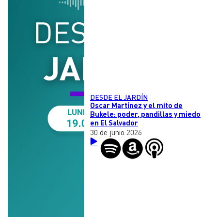
DESDE EL JARDÍN
Oscar Martínez y el mito de
Bukele: poder, pandillas y miedo
en El Salvador
30 de junio 2026