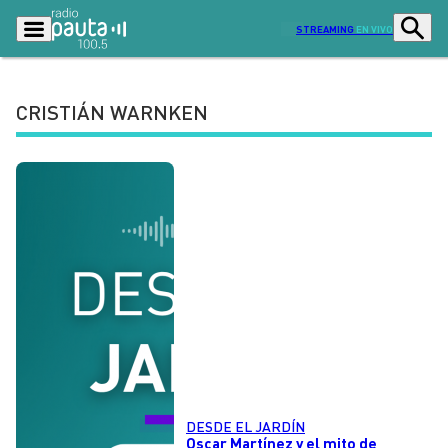
STREAMING
EN VIVO
CRISTIÁN WARNKEN
Podcasts
Programas
Lo Último
Actualidad
Ciudad
Economía
Radio en vivo
Sostenibilidad
Tendencias
Deportes
Entretención y Cultura
Opinión
Dato en Pauta
Señal 2
Contenido Patrocinado
DESDE EL JARDÍN
Oscar Martínez y el mito de