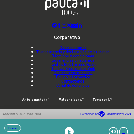
Corporativo
Quienes somos
Transparencia y declaración de intereses
Términos y condiciones
Sugerencias y reclamos
Tarifas Electorales Radio
Tarifas Electorales Web
Gobierno corporativo
Equipo informativo
Contáctenos
Canal de denuncias
Antofagasta
99.1
Valparaíso
96.7
Temuco
96.7
Copyright © 2022 Radio Pauta
Potenciado por
Digitalproserver 2024
En vivo