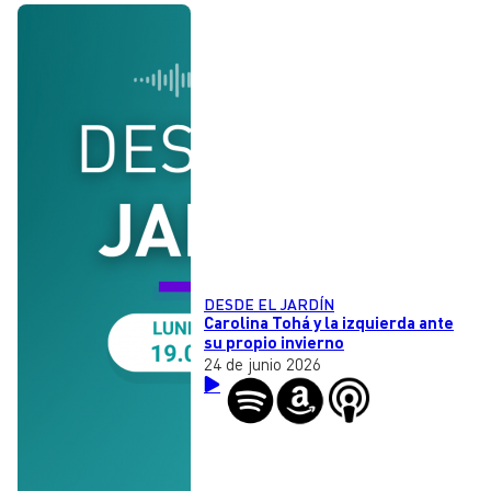
DESDE EL JARDÍN
Carolina Tohá y la izquierda ante
su propio invierno
24 de junio 2026