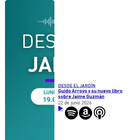
DESDE EL JARDÍN
Guido Arroyo y su nuevo libro
sobre Jaime Guzmán
22 de junio 2026