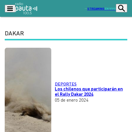
STREAMING
EN VIVO
DAKAR
Podcasts
Programas
Lo Último
Actualidad
Ciudad
Economía
Radio en vivo
Sostenibilidad
DEPORTES
Los chilenos que participarán en
Tendencias
Deportes
el Rally Dakar 2024
05 de enero 2024
Entretención y Cultura
Opinión
Dato en Pauta
Señal 2
Contenido Patrocinado