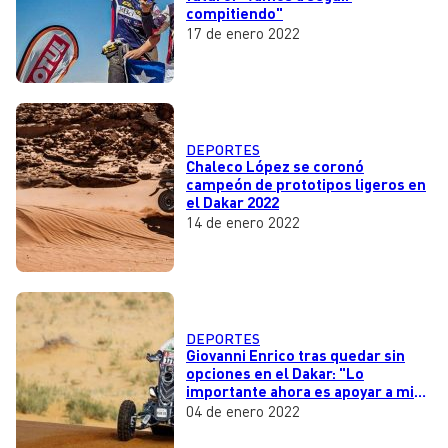
compitiendo"
17 de enero 2022
DEPORTES
Chaleco López se coronó
campeón de prototipos ligeros en
el Dakar 2022
14 de enero 2022
DEPORTES
Giovanni Enrico tras quedar sin
opciones en el Dakar: "Lo
importante ahora es apoyar a mi
compañero"
04 de enero 2022