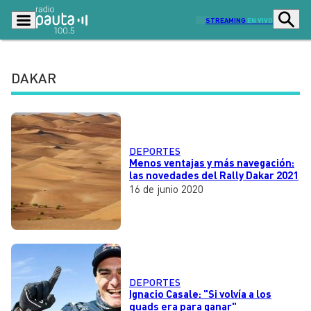
STREAMING
EN VIVO
DAKAR
Podcasts
Programas
Lo Último
Actualidad
DEPORTES
Ciudad
Economía
Menos ventajas y más navegación:
las novedades del Rally Dakar 2021
Radio en vivo
Sostenibilidad
16 de junio 2020
Tendencias
Deportes
Entretención y Cultura
Opinión
Dato en Pauta
Señal 2
DEPORTES
Contenido Patrocinado
Ignacio Casale: "Si volvía a los
quads era para ganar"