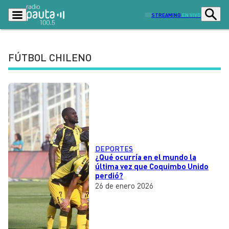
STREAMING
EN VIVO
FÚTBOL CHILENO
Podcasts
Programas
Lo Último
Actualidad
Ciudad
Economía
Radio en vivo
Sostenibilidad
DEPORTES
Tendencias
Deportes
¿Qué ocurría en el mundo la
última vez que Coquimbo Unido
Entretención y Cultura
Opinión
perdió?
26 de enero 2026
Dato en Pauta
Señal 2
Contenido Patrocinado