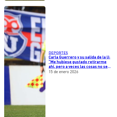
DEPORTES
Carla Guerrero y su salida de la U:
“Me hubiese gustado retirarme
ahí, pero a veces las cosas no se
dan”
15 de enero 2026