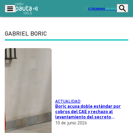
STREAMING
EN VIVO
GABRIEL BORIC
Podcasts
Programas
Lo Último
Actualidad
Ciudad
Economía
Radio en vivo
Sostenibilidad
Tendencias
Deportes
ACTUALIDAD
Entretención y Cultura
Opinión
Boric acusa doble estándar por
cobros del CAE y rechazo al
Dato en Pauta
Señal 2
levantamiento del secreto
bancario
10 de junio 2026
Contenido Patrocinado