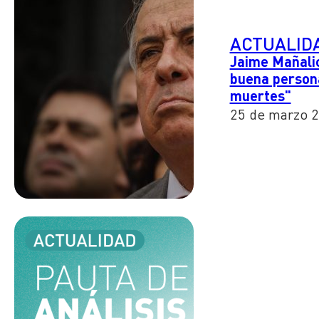
ACTUALID
Jaime Mañalich
buena persona
muertes"
25 de marzo 