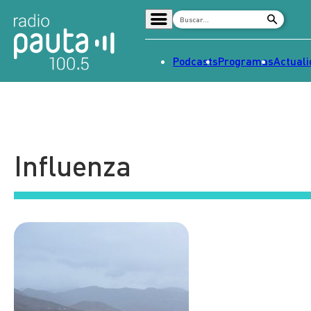
Podcasts
Programas
Actual
Home
Radio en vivo
Streaming
Influenza
Señal 2
Tendencias
Dato en Pauta
Contenido Patrocinado