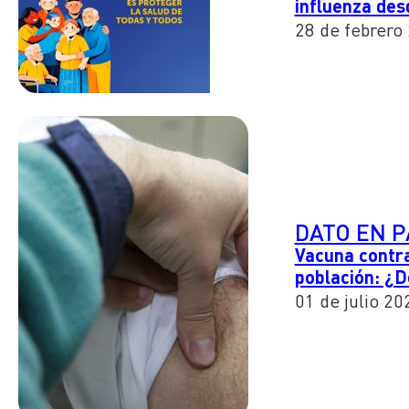
influenza des
28 de febrero
DATO EN 
Vacuna contra
población: ¿
01 de julio 20