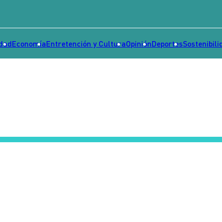
idad
Economía
Entretención y Cultura
Opinión
Deportes
Sostenibili