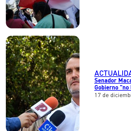
ACTUALID
Senador Macay
Gobierno "no 
17 de diciemb