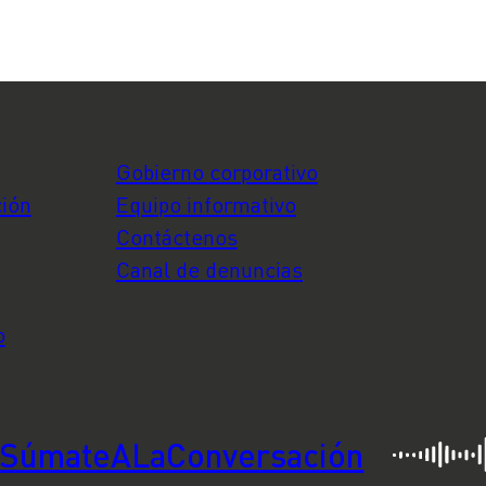
Gobierno corporativo
ción
Equipo informativo
Contáctenos
Canal de denuncias
o
SúmateALaConversación