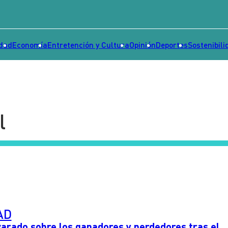
idad
Economía
Entretención y Cultura
Opinión
Deportes
Sostenibili
l
AD
arado sobre los ganadores y perdedores tras el