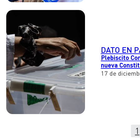
DATO EN 
Plebiscito Co
nueva Constit
17 de diciemb
1