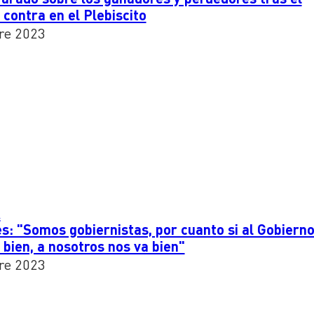
 contra en el Plebiscito
re 2023
A
: "Somos gobiernistas, por cuanto si al Gobiern
 bien, a nosotros nos va bien"
re 2023