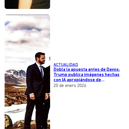
ACTUALIDAD
Dobla la apuesta antes de Davos:
Trump publica imágenes hechas
con IA apropiándose de
Groenlandia
20 de enero 2026