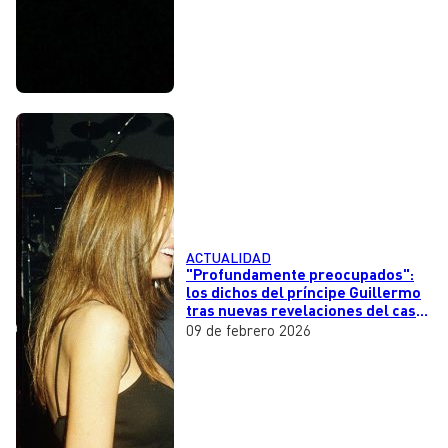
ACTUALIDAD
"Profundamente preocupados":
los dichos del príncipe Guillermo
tras nuevas revelaciones del caso
Epstein
09 de febrero 2026