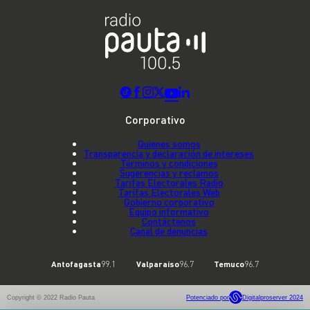
Corporativo
Quienes somos
Transparencia y declaración de intereses
Términos y condiciones
Sugerencias y reclamos
Tarifas Electorales Radio
Tarifas Electorales Web
Gobierno corporativo
Equipo informativo
Contáctenos
Canal de denuncias
Antofagasta
99.1
Valparaíso
96.7
Temuco
96.7
Copyright © 2022 Radio Pauta
Potenciado por
Digitalproserver 2024