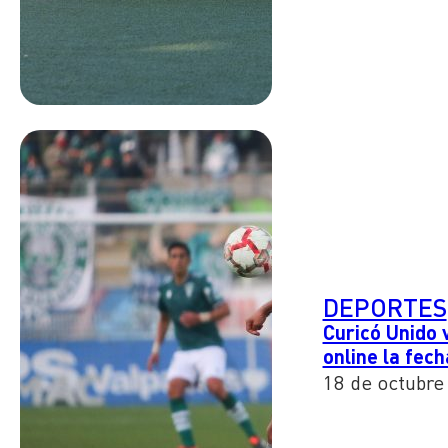
DEPORTES
Curicó Unido 
online la fec
18 de octubre