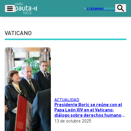
STREAMING
EN VIVO
VATICANO
Podcasts
Programas
Lo Último
Actualidad
Ciudad
Economía
Radio en vivo
Sostenibilidad
Tendencias
Deportes
ACTUALIDAD
Entretención y Cultura
Opinión
Presidente Boric se reúne con el
Papa León XIV en el Vaticano:
Dato en Pauta
Señal 2
diálogo sobre derechos humanos,
pobreza y crisis globales
13 de octubre 2025
Contenido Patrocinado