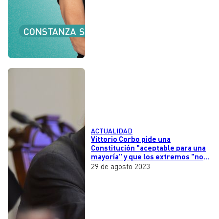
ACTUALIDAD
Vittorio Corbo pide una
Constitución "aceptable para una
mayoría" y que los extremos "no
se den gustitos"
29 de agosto 2023