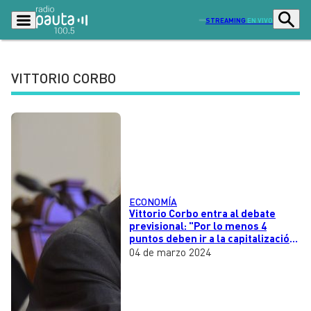
STREAMING
EN VIVO
VITTORIO CORBO
Podcasts
Programas
Lo Último
Actualidad
Ciudad
Economía
Radio en vivo
Sostenibilidad
ECONOMÍA
Tendencias
Deportes
Vittorio Corbo entra al debate
previsional: "Por lo menos 4
Entretención y Cultura
Opinión
puntos deben ir a la capitalización
individual"
04 de marzo 2024
Dato en Pauta
Señal 2
Contenido Patrocinado