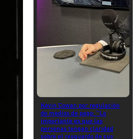
Kevin Cowan por regulación
de medios de pago: "Lo
importante es que las
personas tengan claridad
sobre el resguardo de sus