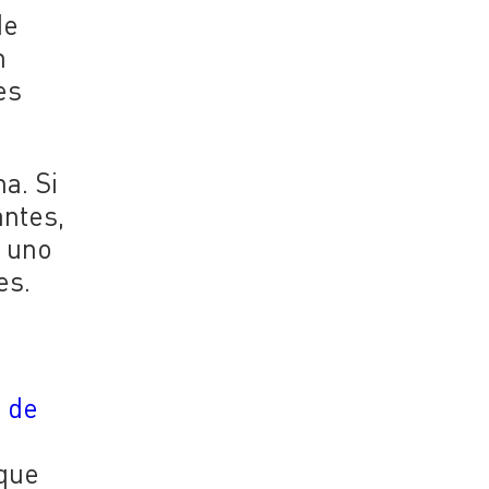
de
n
es
a. Si
ntes,
a uno
es.
n de
 que