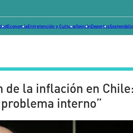
idad
Economía
Entretención y Cultura
Opinión
Deportes
Sostenibili
 de la inflación en Chile
 problema interno”