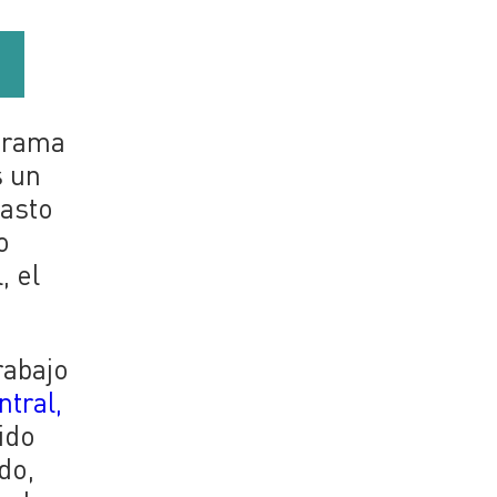
s
norama
s un
gasto
o
, el
rabajo
tral,
ido
do,