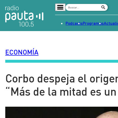
Podcasts
Programas
Actual
Home
Radio en vivo
ECONOMÍA
Streaming
Señal 2
Tendencias
Corbo despeja el origen
Dato en Pauta
“Más de la mitad es un
Contenido Patrocinado