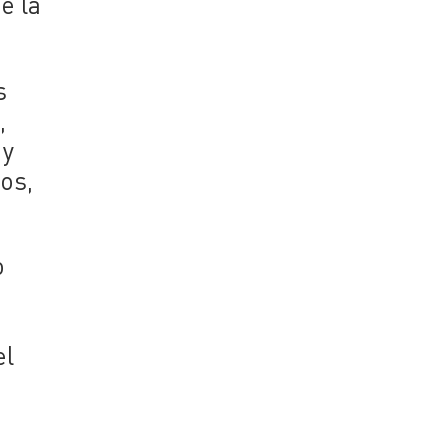
e la
s
,
 y
os,
o
el