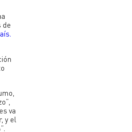
ha
s de
aís.
ción
to
sumo,
zo”,
es va
, y el
”.