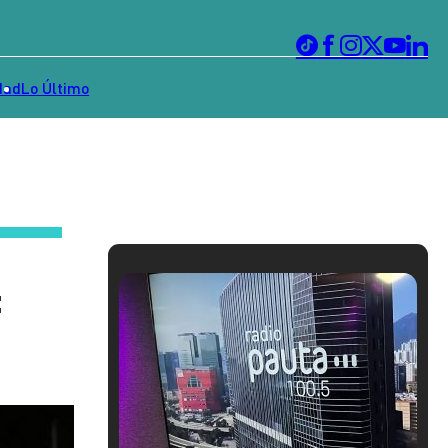
dad
Lo Último
: