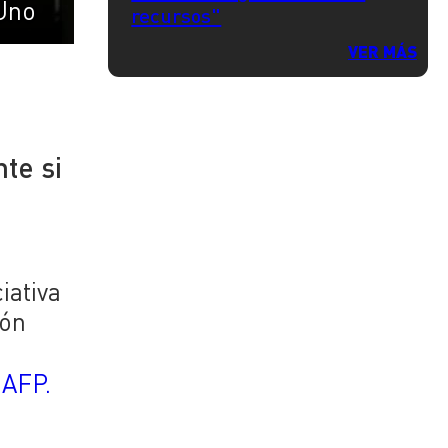
Uno
recursos"
VER MÁS
te si
iativa
ión
 AFP.