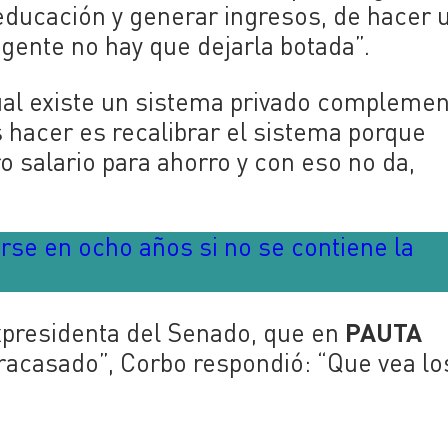
 educación y generar ingresos, de hacer 
gente no hay que dejarla botada”.
ual existe un sistema privado compleme
 hacer es recalibrar el sistema porque
salario para ahorro y con eso no da,
.
arse en ocho años si no se contiene la
PAUTA
expresidenta del Senado, que en
racasado”, Corbo respondió: “Que vea lo