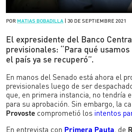
POR
MATIAS BOBADILLA
|
30 DE SEPTIEMBRE 2021
El expresidente del Banco Central 
previsionales: “Para qué usamos l
el país ya se recuperó”.
En manos del Senado está ahora el pro
previsionales luego de ser despachado
que, en primera instancia, no tendría 
para su aprobación. Sin embargo, la c
Provoste
comprometió los
intentos pa
Primera Pauta
R
En entrevista con
, de