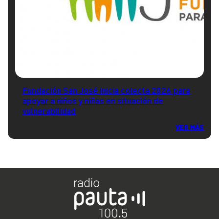
Fundación San José inicia colecta 2026 para
apoyar a niños y niñas en situación de
vulnerabilidad
VER MÁS