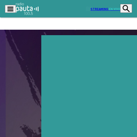
STREAMING
EN VIVO
Podcasts
Programas
Lo Último
Actualidad
Ciudad
Economía
Radio en vivo
Sostenibilidad
Tendencias
Deportes
Entretención y Cultura
Opinión
Dato en Pauta
Señal 2
Contenido Patrocinado